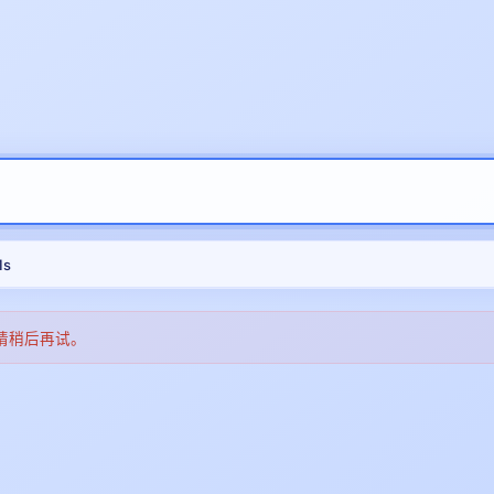
1s
请稍后再试。