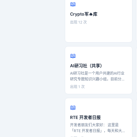
📖
Crypto军🔥库
出现 12 次
📖
AI研习社（共享）
AI研习社是一个用户共建的AI行业
研究专题知识兴趣小组，目前分享
包含： AI工具使用、AI新闻、AI商
出现 1 次
业模式研究、AI大厂动态、AI提示
词研究、AI经验分享等等专题内
容，后续将持续补充，希望通过结
📖
构化的方式帮助同样关注这些领域
的朋友构建动态的专题知识库，促
RTE 开发者日报
进更多相关知识的分享与传播提升
开发者朋友们大家好： 这里是
行业知识的流转效率。 AI研习社的
「RTE 开发者日报」，每天和大家
使命 - 学会使用AI工具：让小白能
一起看新闻、聊八卦。 我们的社区