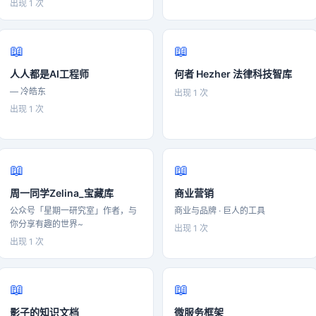
出现 1 次
📖
📖
人人都是AI工程师
何者 Hezher 法律科技智库
— 冷皓东
出现 1 次
出现 1 次
📖
📖
周一同学Zelina_宝藏库
商业营销
公众号「星期一研究室」作者，与
商业与品牌 · 巨人的工具
你分享有趣的世界~
出现 1 次
出现 1 次
📖
📖
影子的知识文档
微服务框架