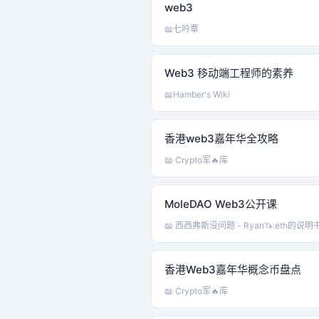
web3
📖
七吟覃
Web3 移动端工程师的素养
📖
Hamber's Wiki
香港web3嘉年华全攻略
📖 Crypto军🔥库
MoleDAO Web3公开课
📖 西西弗斯没问题 - Ryan🦄.eth的说明
香港Web3嘉年华概念币盘点
📖 Crypto军🔥库