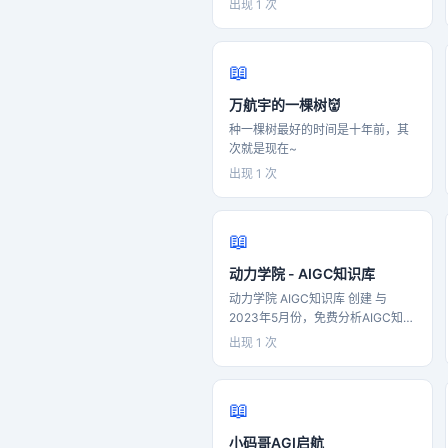
通过AI工具提高工作效率，提升AI
出现 1 次
编辑团队会整理分享 RTE (Real
工具普及度 - 推动信息开源共享:科
Time Engagement) 领域内「有话
技信息开源，让更多人有机会接触
题的新闻」、「有态度的观点」、
最新行业知识与动态 - 推动信息高
📖
「有意思的数据」、「有思考的文
效流转:结构化的信息目录展示，同
章」、「有看点的活动」等，但内
时提高信息/知识的复用效率 - 汇聚
万航宇的一棵树👹
容仅代表编辑的个人观点，欢迎大
行业最新动态: 定期更新行业最新报
种一棵树最好的时间是十年前，其
家留言、跟帖、讨论。
告与文章，部分独家专栏内容作为
次就是现在~
补充 - 聚集善于学习的朋友：AI是
一个新时代的开始，积极拥抱AI的
出现 1 次
朋友应该在一起
📖
动力学院 - AIGC知识库
动力学院 AIGC知识库 创建 与
2023年5月份，免费分析AIGC知
识，知识星球 "蜗牛的AI知识星球"
出现 1 次
📖
小码哥AGI启航