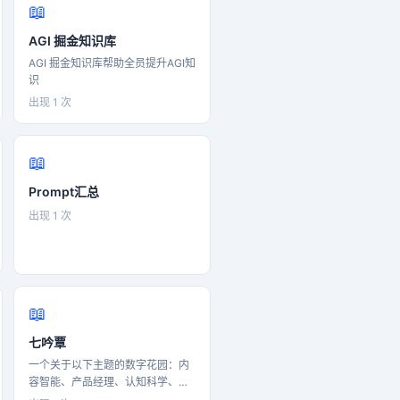
📖
AGI 掘金知识库
AGI 掘金知识库帮助全员提升AGI知
识
出现 1 次
📖
Prompt汇总
出现 1 次
📖
七吟覃
一个关于以下主题的数字花园：内
容智能、产品经理、认知科学、书
籍