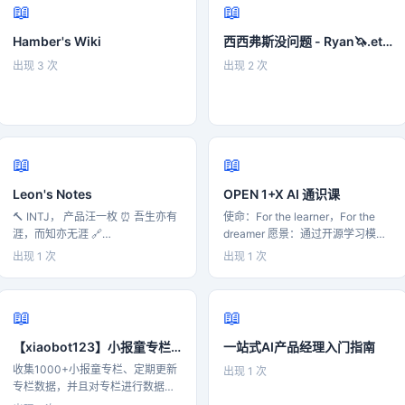
📖
📖
Hamber's Wiki
西西弗斯没问题 - Ryan🦄.eth的说明书
出现 3 次
出现 2 次
📖
📖
Leon's Notes
OPEN 1+X AI 通识课
🔨 INTJ， 产品汪一枚 ⏰ 吾生亦有
使命：For the learner，For the
涯，而知亦无涯 🔗
dreamer 愿景：通过开源学习模
https://link3.cc/leonzhang｜
式，助力AI学习者与知识连接，与
出现 1 次
出现 1 次
https://bento.me/leonzhang
人连接，与场景连接，推动AI人才
培养 目标：让1000万人学习AI，
找到 AI + X 的可能性
📖
📖
【xiaobot123】小报童专栏导航与数据分析
一站式AI产品经理入门指南
收集1000+小报童专栏、定期更新
出现 1 次
专栏数据，并且对专栏进行数据分
析