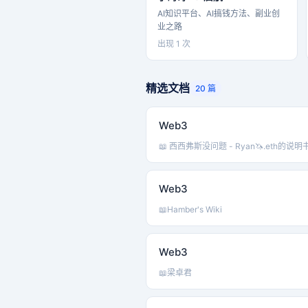
AI知识平台、AI搞钱方法、副业创
业之路
出现 1 次
精选文档
20 篇
Web3
📖 西西弗斯没问题 - Ryan🦄.eth的说明
Web3
📖
Hamber's Wiki
Web3
📖
梁卓君