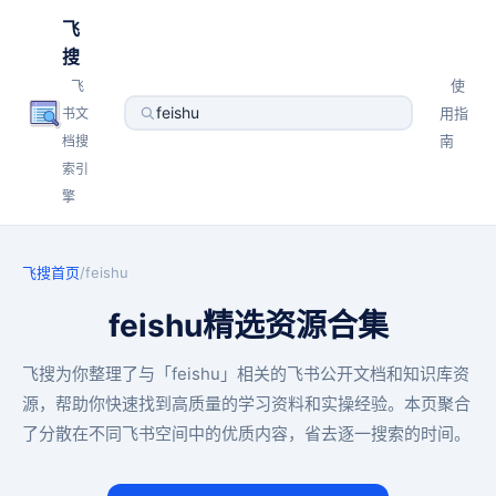
飞
搜
使
飞
用指
书文
南
档搜
索引
擎
飞搜首页
/
feishu
feishu精选资源合集
飞搜为你整理了与「feishu」相关的飞书公开文档和知识库资
源，帮助你快速找到高质量的学习资料和实操经验。本页聚合
了分散在不同飞书空间中的优质内容，省去逐一搜索的时间。